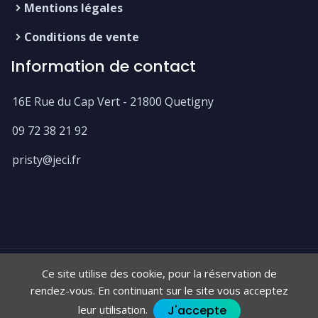
Mentions légales
Conditions de vente
Information de contact
16E Rue du Cap Vert - 21800 Quetigny
09 72 38 21 92
pristy@jeci.fr
Ce site utilise des cookie, pour la réservation de
Pristy, logiciel 100% libre et fabriqué en France 🇫🇷
rendez-vous. En continuant sur le site vous acceptez
Copyright Pristy 2026 - Design par
Themefisher
&
Gethugothemes
J'accepte
leur utilisation.