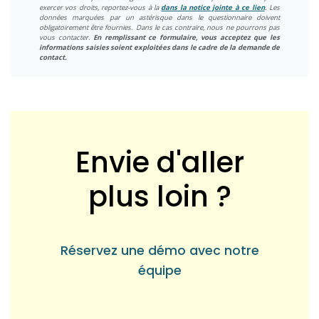
exercer vos droits, reportez-vous à la
dans la notice jointe à ce lien
. Les
données marquées par un astérisque dans le questionnaire doivent
obligatoirement être fournies. Dans le cas contraire, nous ne pourrons pas
vous contacter.
En remplissant ce formulaire, vous acceptez que les
informations saisies soient exploitées dans le cadre de la demande de
contact.
Envie d'aller
plus loin ?
Réservez une démo avec notre
équipe