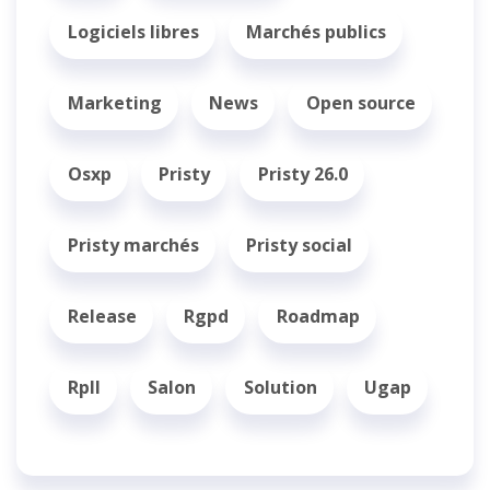
Logiciels libres
Marchés publics
Marketing
News
Open source
Osxp
Pristy
Pristy 26.0
Pristy marchés
Pristy social
Release
Rgpd
Roadmap
Rpll
Salon
Solution
Ugap