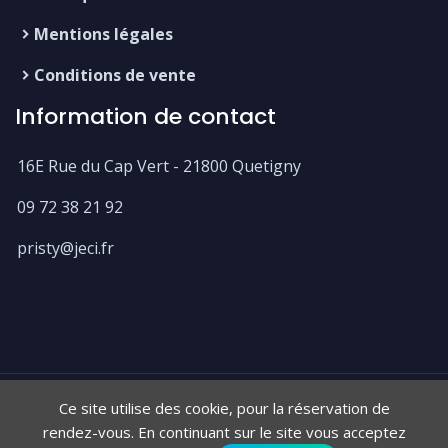
Mentions légales
Conditions de vente
Information de contact
16E Rue du Cap Vert - 21800 Quetigny
09 72 38 21 92
pristy@jeci.fr
Ce site utilise des cookie, pour la réservation de
Pristy, logiciel 100% libre et fabriqué en France 🇫🇷
rendez-vous. En continuant sur le site vous acceptez
Copyright Pristy 2026 - Design par
Themefisher
&